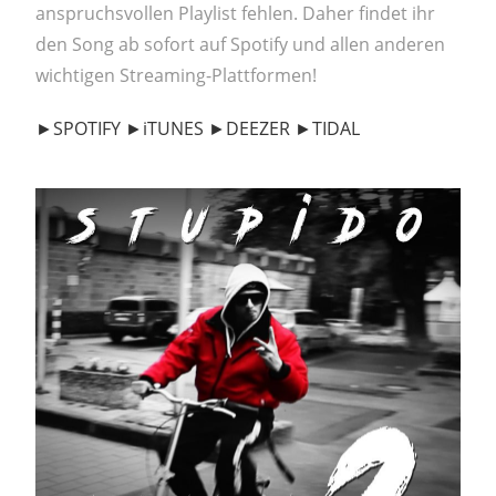
anspruchsvollen Playlist fehlen. Daher findet ihr
den Song ab sofort auf Spotify und allen anderen
wichtigen Streaming-Plattformen!
►SPOTIFY
►iTUNES
►DEEZER
►TIDAL