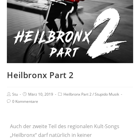
Heilbronx Part 2
Stu
März 10, 2019
Heilbronx Part 2
/
Stupido Musik
0 Kommentare
Auch der zweite Teil des regionalen Kult-Songs
„Heilbronx“ darf natürlich in keiner