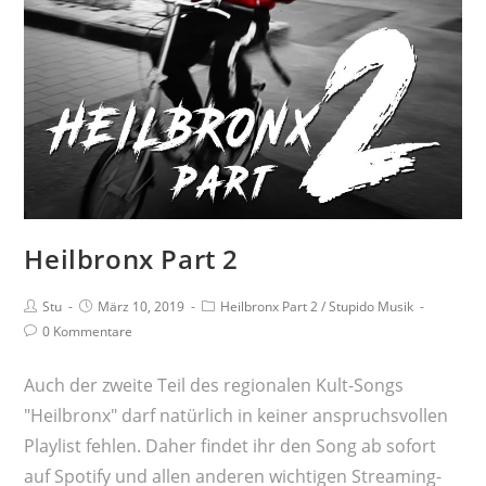
Heilbronx Part 2
Stu
März 10, 2019
Heilbronx Part 2
/
Stupido Musik
0 Kommentare
Auch der zweite Teil des regionalen Kult-Songs
"Heilbronx" darf natürlich in keiner anspruchsvollen
Playlist fehlen. Daher findet ihr den Song ab sofort
auf Spotify und allen anderen wichtigen Streaming-