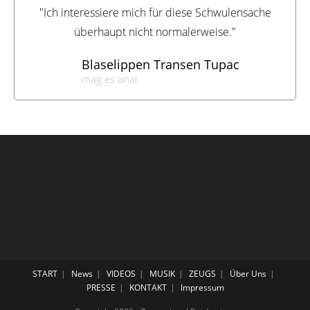
"Ich interessiere mich für diese Schwulensache
überhaupt nicht normalerweise."
Blaselippen Transen Tupac
mag es anal
START
News
VIDEOS
MUSIK
ZEUGS
Über Uns
PRESSE
KONTAKT
Impressum